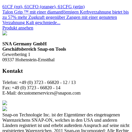
61CF (rot), 61CFO (orange), 61CFG (grün)
Talon Grip ™ mit einer diamantförmigen Kerbverzahnung bietet bis
zu 57% mehr Zugkraft gegenüber Zangen mit einer genuteten
Verzahnung Kalt geschmiede...
Produkt ansehen
SNA Germany GmbH
Geschäftsbereich Snap-on Tools
Gewerbering 1
09337 Hohenstein-Ernstthal
Kontakt
Telefon:
+49 (0) 3723 - 66820 - 12 / 13
Fax:
+49 (0) 3723 - 66820 - 14
E-Mail:
decustomerservices@snapon.com
Snap-on Technologie Inc. ist der Eigentümer des eingetragenen
Warenzeichens SNAP-ON, welches in den USA und anderen
Ländern registriert ist und erhebt außerdem Anspruch auf seine nicht
registrierten Warenzeichen. 2011 Snap-on Incorporated; Alle Rechte