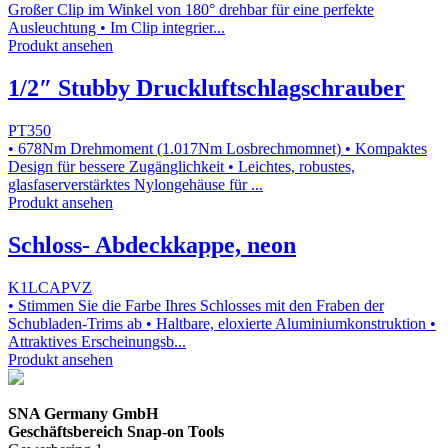
Großer Clip im Winkel von 180° drehbar für eine perfekte
Ausleuchtung • Im Clip integrier...
Produkt ansehen
1/2″ Stubby Druckluftschlagschrauber
PT350
• 678Nm Drehmoment (1.017Nm Losbrechmomnet) • Kompaktes
Design für bessere Zugänglichkeit • Leichtes, robustes,
glasfaserverstärktes Nylongehäuse für ...
Produkt ansehen
Schloss- Abdeckkappe, neon
K1LCAPVZ
• Stimmen Sie die Farbe Ihres Schlosses mit den Fraben der
Schubladen-Trims ab • Haltbare, eloxierte Aluminiumkonstruktion •
Attraktives Erscheinungsb...
Produkt ansehen
SNA Germany GmbH
Geschäftsbereich Snap-on Tools