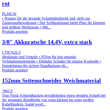
rot
PLRK30
• Nutzen Sie die gesamte Schubladenbreite und -tiefe zur
Zangenaufbewahrung • Der Schlitzabstand bietet Platz für kleinere
und größere Werkzeuge • Mit...
Produkt ansehen
3/8″ Akkuratsche 14.4V, extra stark
CTR762U2
Merkmale und Vorteile • 95Nm für fest sitzende
Verbindungselemente • Digitaler Schalter für präzise Kontrolle •
Spindelstopp für sichere Handhabung oh...
Produkt ansehen
152mm Seitenschneider Weichmaterial
786CF
True Flush Schneidbacken gewährleisten einen geraden Schnitt bei
der gesamten Bandbreite von extra kleinen bis extra großen
Kabelbindern. Somit werd...
Produkt ansehen