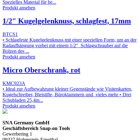
Spezielles Material für be...
Produkt ansehen
1/2″ Kugelgelenknuss, schlagfest, 17mm
BTCS1
• Schlagfeste Kugelgelenknuss mit einer speziellen Form, um an der
Radaufhängung vorbei mit einem 1/2″ Schlagschrauber auf die
Bolzen des ...
Produkt ansehen
Micro Oberschrank, rot
KMC923A
• Ideal zur Aufbewahrung kleiner Gegenstände wie Visitenkarten,
Kugelschreiber, Bleistifte, Büroklammern und vieles mehr • Drei
Schubladen 25,4m...
Produkt ansehen
SNA Germany GmbH
Geschäftsbereich Snap-on Tools
Gewerbering 1
09337 Hohenstein-Ernstthal