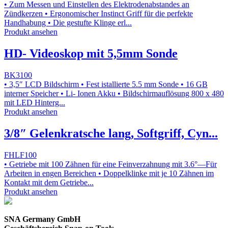
• Zum Messen und Einstellen des Elektrodenabstandes an
Zündkerzen • Ergonomischer Instinct Griff für die perfekte
Handhabung • Die gestufte Klinge erl...
Produkt ansehen
HD- Videoskop mit 5,5mm Sonde
BK3100
• 3,5″ LCD Bildschirm • Fest istallierte 5.5 mm Sonde • 16 GB
interner Speicher • Li- Ionen Akku • Bildschirmauflösung 800 x 480
mit LED Hinterg...
Produkt ansehen
3/8″ Gelenkratsche lang, Softgriff, Cyn...
FHLF100
• Getriebe mit 100 Zähnen für eine Feinverzahnung mit 3.6°—Für
Arbeiten in engen Bereichen • Doppelklinke mit je 10 Zähnen im
Kontakt mit dem Getriebe...
Produkt ansehen
SNA Germany GmbH