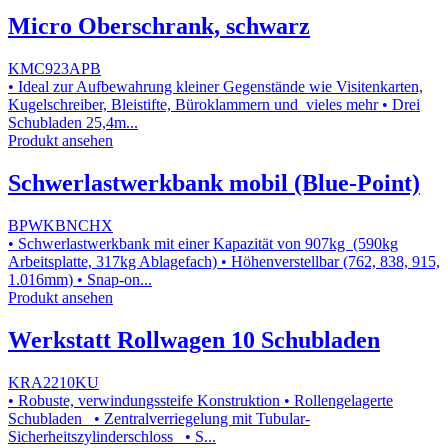
Micro Oberschrank, schwarz
KMC923APB
• Ideal zur Aufbewahrung kleiner Gegenstände wie Visitenkarten,
Kugelschreiber, Bleistifte, Büroklammern und vieles mehr • Drei
Schubladen 25,4m...
Produkt ansehen
Schwerlastwerkbank mobil (Blue-Point)
BPWKBNCHX
• Schwerlastwerkbank mit einer Kapazität von 907kg (590kg
Arbeitsplatte, 317kg Ablagefach) • Höhenverstellbar (762, 838, 915,
1.016mm) • Snap-on...
Produkt ansehen
Werkstatt Rollwagen 10 Schubladen
KRA2210KU
• Robuste, verwindungssteife Konstruktion • Rollengelagerte
Schubladen • Zentralverriegelung mit Tubular-
Sicherheitszylinderschloss • S...