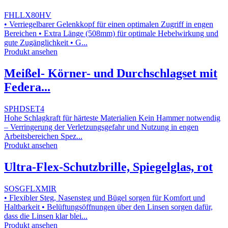
FHLLX80HV
• Verriegelbarer Gelenkkopf für einen optimalen Zugriff in engen
Bereichen • Extra Länge (508mm) für optimale Hebelwirkung und
gute Zugänglichkeit • G...
Produkt ansehen
Meißel- Körner- und Durchschlagset mit
Federa...
SPHDSET4
Hohe Schlagkraft für härteste Materialien Kein Hammer notwendig
– Verringerung der Verletzungsgefahr und Nutzung in engen
Arbeitsbereichen Spez...
Produkt ansehen
Ultra-Flex-Schutzbrille, Spiegelglas, rot
SOSGFLXMIR
• Flexibler Steg, Nasensteg und Bügel sorgen für Komfort und
Haltbarkeit • Belüftungsöffnungen über den Linsen sorgen dafür,
dass die Linsen klar blei...
Produkt ansehen