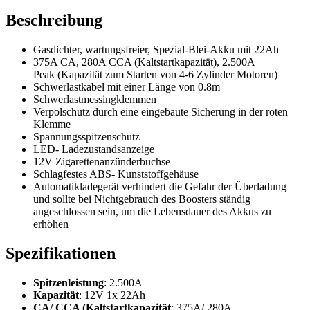
Beschreibung
Gasdichter, wartungsfreier, Spezial-Blei-Akku mit 22Ah
375A CA, 280A CCA (Kaltstartkapazität), 2.500A
Peak
(Kapazität zum Starten von 4-6 Zylinder Motoren)
Schwerlastkabel mit einer Länge von 0.8m
Schwerlastmessingklemmen
Verpolschutz durch eine eingebaute Sicherung in der roten
Klemme
Spannungsspitzenschutz
LED- Ladezustandsanzeige
12V Zigarettenanzünderbuchse
Schlagfestes ABS- Kunststoffgehäuse
Automatikladegerät verhindert die Gefahr der Überladung
und sollte bei Nichtgebrauch des Boosters ständig
angeschlossen sein, um die Lebensdauer des Akkus zu
erhöhen
Spezifikationen
Spitzenleistung
: 2.500A
Kapazität
: 12V 1x 22Ah
CA/ CCA (Kaltstartkapazität
: 375A/ 280A