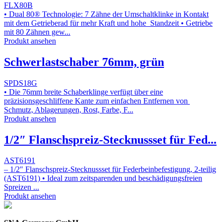
FLX80B
• Dual 80® Technologie: 7 Zähne der Umschaltklinke in Kontakt
mit dem Getrieberad für mehr Kraft und hohe Standzeit • Getriebe
mit 80 Zähnen gew...
Produkt ansehen
Schwerlastschaber 76mm, grün
SPDS18G
• Die 76mm breite Schaberklinge verfügt über eine
präzisionsgeschliffene Kante zum einfachen Entfernen von
Schmutz, Ablagerungen, Rost, Farbe, F...
Produkt ansehen
1/2″ Flanschspreiz-Stecknussset für Fed...
AST6191
– 1/2″ Flanschspreiz-Stecknussset für Federbeinbefestigung, 2-teilig
(AST6191) • Ideal zum zeitsparenden und beschädigungsfreien
Spreizen ...
Produkt ansehen