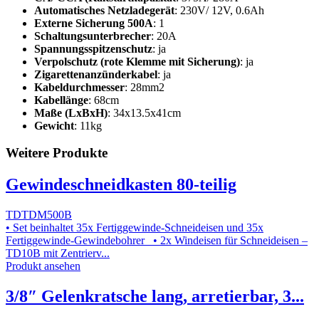
Automatisches Netzladegerät
: 230V/ 12V, 0.6Ah
Externe Sicherung 500A
: 1
Schaltungsunterbrecher
: 20A
Spannungsspitzenschutz
: ja
Verpolschutz (rote Klemme mit Sicherung)
: ja
Zigarettenanzünderkabel
: ja
Kabeldurchmesser
: 28mm2
Kabellänge
: 68cm
Maße (LxBxH)
: 34x13.5x41cm
Gewicht
: 11kg
Weitere Produkte
Gewindeschneidkasten 80-teilig
TDTDM500B
• Set beinhaltet 35x Fertiggewinde-Schneideisen und 35x
Fertiggewinde-Gewindebohrer • 2x Windeisen für Schneideisen –
TD10B mit Zentrierv...
Produkt ansehen
3/8″ Gelenkratsche lang, arretierbar, 3...