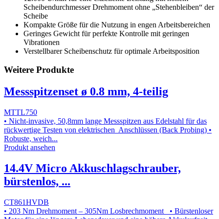
Scheibendurchmesser Drehmoment ohne „Stehenbleiben“ der
Scheibe
Kompakte Größe für die Nutzung in engen Arbeitsbereichen
Geringes Gewicht für perfekte Kontrolle mit geringen
Vibrationen
Verstellbarer Scheibenschutz für optimale Arbeitsposition
Weitere Produkte
Messspitzenset ø 0.8 mm, 4-teilig
MTTL750
• Nicht-invasive, 50,8mm lange Messspitzen aus Edelstahl für das
rückwertige Testen von elektrischen Anschlüssen (Back Probing) •
Robuste, weich...
Produkt ansehen
14.4V Micro Akkuschlagschrauber,
bürstenlos, ...
CT861HVDB
• 203 Nm Drehmoment – 305Nm Losbrechmoment • Bürstenloser