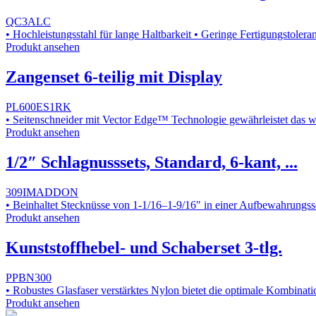
QC3ALC
• Hochleistungsstahl für lange Haltbarkeit • Geringe Fertigungstolera
Produkt ansehen
Zangenset 6-teilig mit Display
PL600ES1RK
• Seitenschneider mit Vector Edge™ Technologie gewährleistet das wi
Produkt ansehen
1/2″ Schlagnusssets, Standard, 6-kant, ...
309IMADDON
• Beinhaltet Stecknüsse von 1-1/16–1-9/16″ in einer Aufbewahrungss
Produkt ansehen
Kunststoffhebel- und Schaberset 3-tlg.
PPBN300
• Robustes Glasfaser verstärktes Nylon bietet die optimale Kombinati
Produkt ansehen