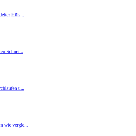
elter Hüls...
en Schnei...
chlaufen u...
n wie vergle...