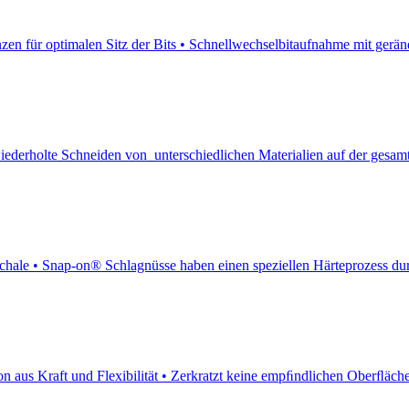
nzen für optimalen Sitz der Bits • Schnellwechselbitaufnahme mit geränd
ederholte Schneiden von unterschiedlichen Materialien auf der gesamt
chale • Snap-on® Schlagnüsse haben einen speziellen Härteprozess dur
on aus Kraft und Flexibilität • Zerkratzt keine empﬁndlichen Oberﬂäche