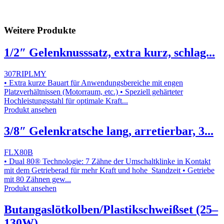
Weitere Produkte
1/2″ Gelenknusssatz, extra kurz, schlag...
307RIPLMY
• Extra kurze Bauart für Anwendungsbereiche mit engen
Platzverhältnissen (Motorraum, etc.) • Speziell gehärteter
Hochleistungsstahl für optimale Kraft...
Produkt ansehen
3/8″ Gelenkratsche lang, arretierbar, 3...
FLX80B
• Dual 80® Technologie: 7 Zähne der Umschaltklinke in Kontakt
mit dem Getrieberad für mehr Kraft und hohe Standzeit • Getriebe
mit 80 Zähnen gew...
Produkt ansehen
Butangaslötkolben/Plastikschweißset (25–
130W)...