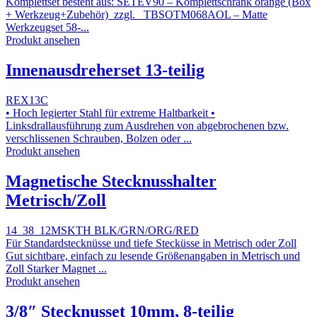
Komplettset besteht aus: SETEV90 – Komplettschrank orange (Box
+ Werkzeug+Zubehör) zzgl. TBSOTM068AOL – Matte
Werkzeugset 58-...
Produkt ansehen
Innenausdreherset 13-teilig
REX13C
• Hoch legierter Stahl für extreme Haltbarkeit •
Linksdrallausführung zum Ausdrehen von abgebrochenen bzw.
verschlissenen Schrauben, Bolzen oder ...
Produkt ansehen
Magnetische Stecknusshalter
Metrisch/Zoll
14_38_12MSKTH BLK/GRN/ORG/RED
Für Standardstecknüsse und tiefe Stecküsse in Metrisch oder Zoll
Gut sichtbare, einfach zu lesende Größenangaben in Metrisch und
Zoll Starker Magnet ...
Produkt ansehen
3/8″ Stecknusset 10mm, 8-teilig