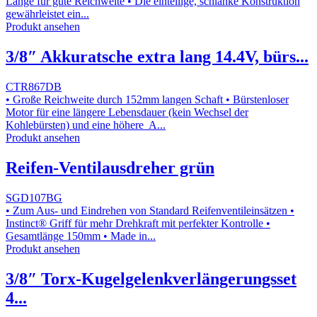
Länge für gute Reichweite • Die einteilige, schlanke Konstruktion
gewährleistet ein...
Produkt ansehen
3/8″ Akkuratsche extra lang 14.4V, bürs...
CTR867DB
• Große Reichweite durch 152mm langen Schaft • Bürstenloser
Motor für eine längere Lebensdauer (kein Wechsel der
Kohlebürsten) und eine höhere A...
Produkt ansehen
Reifen-Ventilausdreher grün
SGD107BG
• Zum Aus- und Eindrehen von Standard Reifenventileinsätzen •
Instinct® Griff für mehr Drehkraft mit perfekter Kontrolle •
Gesamtlänge 150mm • Made in...
Produkt ansehen
3/8″ Torx-Kugelgelenkverlängerungsset
4...