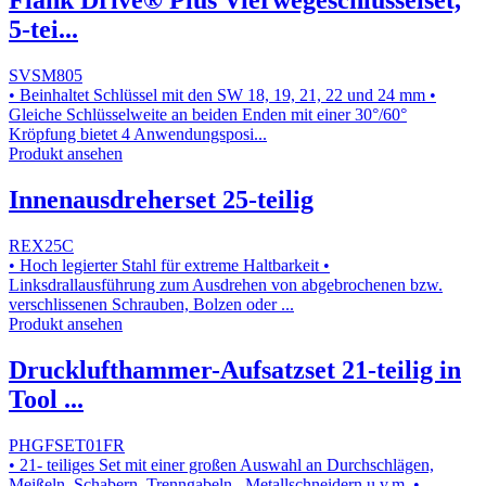
Flank Drive® Plus Vierwegeschlüsselset,
5-tei...
SVSM805
• Beinhaltet Schlüssel mit den SW 18, 19, 21, 22 und 24 mm •
Gleiche Schlüsselweite an beiden Enden mit einer 30°/60°
Kröpfung bietet 4 Anwendungsposi...
Produkt ansehen
Innenausdreherset 25-teilig
REX25C
• Hoch legierter Stahl für extreme Haltbarkeit •
Linksdrallausführung zum Ausdrehen von abgebrochenen bzw.
verschlissenen Schrauben, Bolzen oder ...
Produkt ansehen
Drucklufthammer-Aufsatzset 21-teilig in
Tool ...
PHGFSET01FR
• 21- teiliges Set mit einer großen Auswahl an Durchschlägen,
Meißeln, Schabern, Trenngabeln, Metallschneidern u.v.m. •