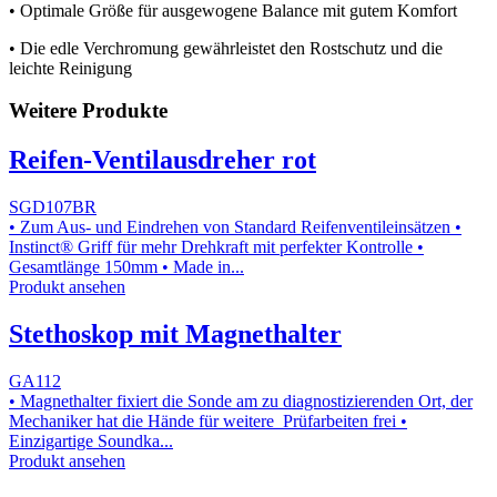
• Optimale Größe für ausgewogene Balance mit gutem Komfort
• Die edle Verchromung gewährleistet den Rostschutz und die
leichte Reinigung
Weitere Produkte
Reifen-Ventilausdreher rot
SGD107BR
• Zum Aus- und Eindrehen von Standard Reifenventileinsätzen •
Instinct® Griff für mehr Drehkraft mit perfekter Kontrolle •
Gesamtlänge 150mm • Made in...
Produkt ansehen
Stethoskop mit Magnethalter
GA112
• Magnethalter fixiert die Sonde am zu diagnostizierenden Ort, der
Mechaniker hat die Hände für weitere Prüfarbeiten frei •
Einzigartige Soundka...
Produkt ansehen