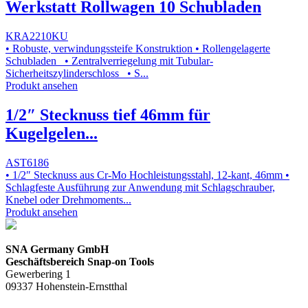
Werkstatt Rollwagen 10 Schubladen
KRA2210KU
• Robuste, verwindungssteife Konstruktion • Rollengelagerte
Schubladen • Zentralverriegelung mit Tubular-
Sicherheitszylinderschloss • S...
Produkt ansehen
1/2″ Stecknuss tief 46mm für
Kugelgelen...
AST6186
• 1/2″ Stecknuss aus Cr-Mo Hochleistungsstahl, 12-kant, 46mm •
Schlagfeste Ausführung zur Anwendung mit Schlagschrauber,
Knebel oder Drehmoments...
Produkt ansehen
SNA Germany GmbH
Geschäftsbereich Snap-on Tools
Gewerbering 1
09337 Hohenstein-Ernstthal