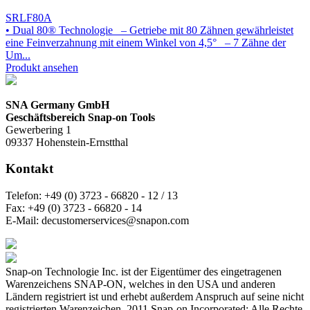
SRLF80A
• Dual 80® Technologie – Getriebe mit 80 Zähnen gewährleistet
eine Feinverzahnung mit einem Winkel von 4,5° – 7 Zähne der
Um...
Produkt ansehen
SNA Germany GmbH
Geschäftsbereich Snap-on Tools
Gewerbering 1
09337 Hohenstein-Ernstthal
Kontakt
Telefon:
+49 (0) 3723 - 66820 - 12 / 13
Fax:
+49 (0) 3723 - 66820 - 14
E-Mail:
decustomerservices@snapon.com
Snap-on Technologie Inc. ist der Eigentümer des eingetragenen
Warenzeichens SNAP-ON, welches in den USA und anderen
Ländern registriert ist und erhebt außerdem Anspruch auf seine nicht
registrierten Warenzeichen. 2011 Snap-on Incorporated; Alle Rechte