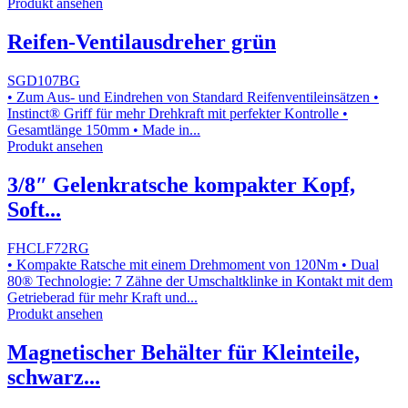
Produkt ansehen
Reifen-Ventilausdreher grün
SGD107BG
• Zum Aus- und Eindrehen von Standard Reifenventileinsätzen •
Instinct® Griff für mehr Drehkraft mit perfekter Kontrolle •
Gesamtlänge 150mm • Made in...
Produkt ansehen
3/8″ Gelenkratsche kompakter Kopf,
Soft...
FHCLF72RG
• Kompakte Ratsche mit einem Drehmoment von 120Nm • Dual
80® Technologie: 7 Zähne der Umschaltklinke in Kontakt mit dem
Getrieberad für mehr Kraft und...
Produkt ansehen
Magnetischer Behälter für Kleinteile,
schwarz...