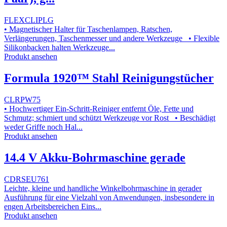
FLEXCLIPLG
• Magnetischer Halter für Taschenlampen, Ratschen,
Verlängerungen, Taschenmesser und andere Werkzeuge • Flexible
Silikonbacken halten Werkzeuge...
Produkt ansehen
Formula 1920™ Stahl Reinigungstücher
CLRPW75
• Hochwertiger Ein-Schritt-Reiniger entfernt Öle, Fette und
Schmutz; schmiert und schützt Werkzeuge vor Rost • Beschädigt
weder Griffe noch Hal...
Produkt ansehen
14.4 V Akku-Bohrmaschine gerade
CDRSEU761
Leichte, kleine und handliche Winkelbohrmaschine in gerader
Ausführung für eine Vielzahl von Anwendungen, insbesondere in
engen Arbeitsbereichen Eins...
Produkt ansehen