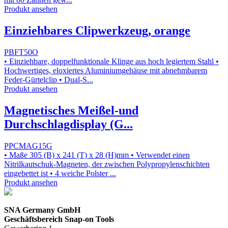
Produkt ansehen
Einziehbares Clipwerkzeug, orange
PBFT50O
• Einziehbare, doppelfunktionale Klinge aus hoch legiertem Stahl •
Hochwertiges, eloxiertes Aluminiumgehäuse mit abnehmbarem
Feder-Gürtelclip • Dual-S...
Produkt ansehen
Magnetisches Meißel-und
Durchschlagdisplay (G...
PPCMAG15G
• Maße 305 (B) x 241 (T) x 28 (H)mm • Verwendet einen
Nitrilkautschuk-Magneten, der zwischen Polypropylenschichten
eingebettet ist • 4 weiche Polster ...
Produkt ansehen
SNA Germany GmbH
Geschäftsbereich Snap-on Tools