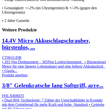
• Genauigkeit: +/-2% (im Uhrzeigersinn) & +/-3% (gegen den
Uhrzeigersinn)
• 2 Jahre Garantie
Weitere Produkte
14.4V Micro Akkuschlagschrauber,
bürstenlos, ...
CT861GDB
• 203 Nm Drehmoment – 305Nm Losbrechmoment • Bürstenloser
Motor für eine längere Lebensdauer und eine höhere Akkulaufzeit
• Glasfa...
Produkt ansehen
3/8″ Gelenkratsche lang Softgriff, arre...
FHLX80BDT
• Dual 80® Technologie: 7 Zähne der Umschaltklinke in Kontakt
mit dem Getrieberad für mehr Kraft und hohe Standzeit • Getriebe
mit 80 Zähnen gew...