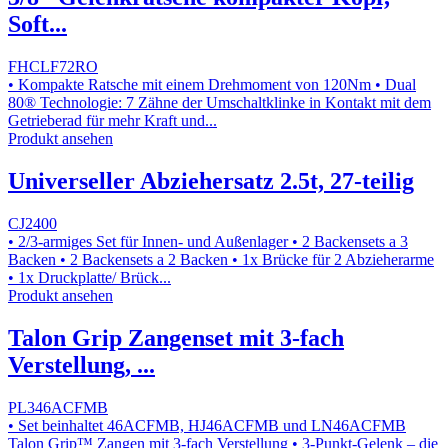
Soft...
FHCLF72RO
• Kompakte Ratsche mit einem Drehmoment von 120Nm • Dual
80® Technologie: 7 Zähne der Umschaltklinke in Kontakt mit dem
Getrieberad für mehr Kraft und...
Produkt ansehen
Universeller Abziehersatz 2.5t, 27-teilig
CJ2400
• 2/3-armiges Set für Innen- und Außenlager • 2 Backensets a 3
Backen • 2 Backensets a 2 Backen • 1x Brücke für 2 Abzieherarme
• 1x Druckplatte/ Brück...
Produkt ansehen
Talon Grip Zangenset mit 3-fach
Verstellung, ...
PL346ACFMB
• Set beinhaltet 46ACFMB, HJ46ACFMB und LN46ACFMB
Talon Grip™ Zangen mit 3-fach Verstellung • 3-Punkt-Gelenk – die