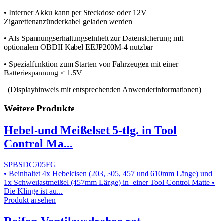
• Interner Akku kann per Steckdose oder 12V
Zigarettenanzünderkabel geladen werden
• Als Spannungserhaltungseinheit zur Datensicherung mit
optionalem OBDII Kabel EEJP200M-4 nutzbar
• Spezialfunktion zum Starten von Fahrzeugen mit einer
Batteriespannung < 1.5V
(Displayhinweis mit entsprechenden Anwenderinformationen)
Weitere Produkte
Hebel-und Meißelset 5-tlg. in Tool
Control Ma...
SPBSDC705FG
• Beinhaltet 4x Hebeleisen (203, 305, 457 und 610mm Länge) und
1x Schwerlastmeißel (457mm Länge) in einer Tool Control Matte •
Die Klinge ist au...
Produkt ansehen