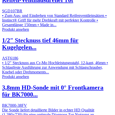
Reifen-Ventilausdreher rot
SGD107BR
• Zum Aus- und Eindrehen von Standard Reifenventileinsätzen •
Instinct® Griff für mehr Drehkraft mit perfekter Kontrolle •
Gesamtlänge 150mm • Made in...
Produkt ansehen
1/2″ Stecknuss tief 46mm für
Kugelgelen...
AST6186
• 1/2″ Stecknuss aus Cr-Mo Hochleistungsstahl, 12-kant, 46mm •
Schlagfeste Ausführung zur Anwendung mit Schlagschrauber,
Knebel oder Drehmoments...
Produkt ansehen
3,8mm HD-Sonde mit 0° Frontkamera
für BK7000...
BK7000-38FV
Die Sonde liefert detaillierte Bilder in echter HD Qualität
(1.280×720) für eine optimale Diagnose Zur Nutzung an