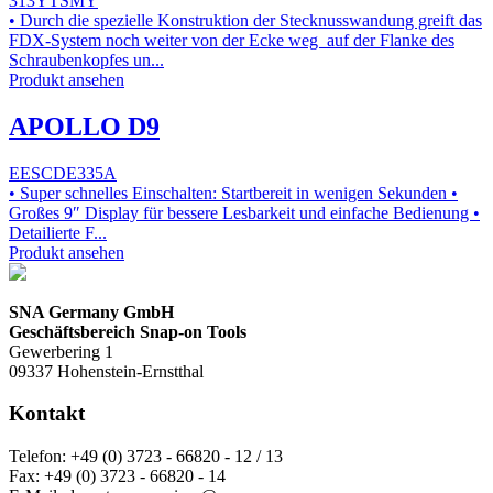
313YTSMY
• Durch die spezielle Konstruktion der Stecknusswandung greift das
FDX-System noch weiter von der Ecke weg auf der Flanke des
Schraubenkopfes un...
Produkt ansehen
APOLLO D9
EESCDE335A
• Super schnelles Einschalten: Startbereit in wenigen Sekunden •
Großes 9″ Display für bessere Lesbarkeit und einfache Bedienung •
Detailierte F...
Produkt ansehen
SNA Germany GmbH
Geschäftsbereich Snap-on Tools
Gewerbering 1
09337 Hohenstein-Ernstthal
Kontakt
Telefon:
+49 (0) 3723 - 66820 - 12 / 13
Fax:
+49 (0) 3723 - 66820 - 14